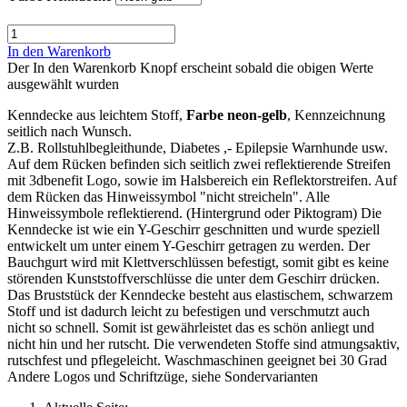
In den Warenkorb
Der In den Warenkorb Knopf erscheint sobald die obigen Werte
ausgewählt wurden
Kenndecke aus leichtem Stoff,
Farbe neon-gelb
, Kennzeichnung
seitlich nach Wunsch.
Z.B. Rollstuhlbegleithunde, Diabetes ,- Epilepsie Warnhunde usw.
Auf dem Rücken befinden sich seitlich zwei reflektierende Streifen
mit 3dbenefit Logo, sowie im Halsbereich ein Reflektorstreifen. Auf
dem Rücken das Hinweissymbol "nicht streicheln". Alle
Hinweissymbole reflektierend. (Hintergrund oder Piktogram) Die
Kenndecke ist wie ein Y-Geschirr geschnitten und wurde speziell
entwickelt um unter einem Y-Geschirr getragen zu werden. Der
Bauchgurt wird mit Klettverschlüssen befestigt, somit gibt es keine
störenden Kunststoffverschlüsse die unter dem Geschirr drücken.
Das Bruststück der Kenndecke besteht aus elastischem, schwarzem
Stoff und ist dadurch leicht zu befestigen und verschmutzt auch
nicht so schnell. Somit ist gewährleistet das es schön anliegt und
nicht hin und her rutscht. Die verwendeten Stoffe sind atmungsaktiv,
rutschfest und pflegeleicht. Waschmaschinen geeignet bei 30 Grad
Andere Logos und Schriftzüge, siehe Sondervarianten