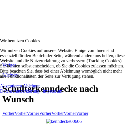
Wir benutzen Cookies
Wir nutzen Cookies auf unserer Website. Einige von ihnen sind
essenziell für den Betrieb der Seite, während andere uns helfen, diese
Website und die Nutzererfahrung zu verbessern (Tracking Cookies).
Voriges
Sie können selbst entscheiden, ob Sie die Cookies zulassen möchten.
Bitte beachten Sie, dass bei einer Ablehnung womöglich nicht mehr
Nächstes
alle Funktionalitäten der Seite zur Verfügung stehen.
Akzeptieren
Ablehnen
Schulterkenndecke nach
Datenschutzerklärung
|
Impressum
Wunsch
Vorher
Vorher
Vorher
Vorher
Vorher
Vorher
Vorher