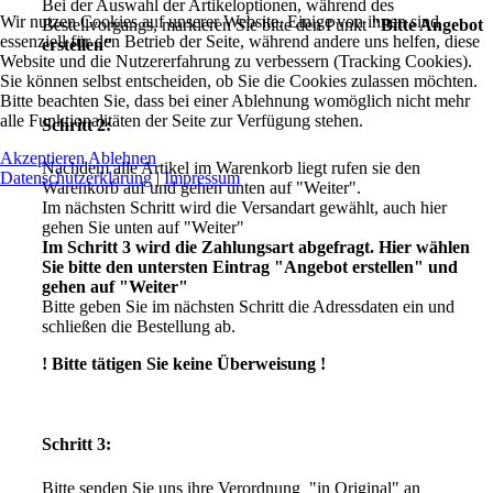
Bei der Auswahl der Artikeloptionen, während des
Wir nutzen Cookies auf unserer Website. Einige von ihnen sind
Bestellvorgangs, markieren Sie bitte den Punkt
"Bitte Angebot
essenziell für den Betrieb der Seite, während andere uns helfen, diese
erstellen"
Website und die Nutzererfahrung zu verbessern (Tracking Cookies).
Sie können selbst entscheiden, ob Sie die Cookies zulassen möchten.
Bitte beachten Sie, dass bei einer Ablehnung womöglich nicht mehr
alle Funktionalitäten der Seite zur Verfügung stehen.
Schritt 2:
Akzeptieren
Ablehnen
Nachdem alle Artikel im Warenkorb liegt rufen sie den
Datenschutzerklärung
|
Impressum
Warenkorb auf und gehen unten auf "Weiter".
Im nächsten Schritt wird die Versandart gewählt, auch hier
gehen Sie unten auf "Weiter"
Im Schritt 3 wird die Zahlungsart abgefragt. Hier wählen
Sie bitte den untersten Eintrag "Angebot erstellen" und
gehen auf "Weiter"
Bitte geben Sie im nächsten Schritt die Adressdaten ein und
schließen die Bestellung ab.
! Bitte tätigen Sie keine Überweisung !
Schritt 3:
Bitte senden Sie uns ihre Verordnung "in Original" an