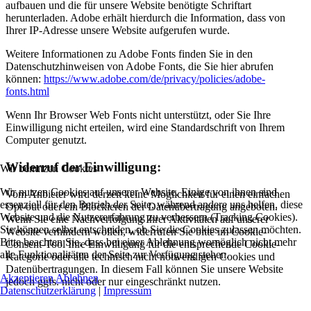
aufbauen und die für unsere Website benötigte Schriftart
herunterladen. Adobe erhält hierdurch die Information, dass von
Ihrer IP-Adresse unsere Website aufgerufen wurde.
Weitere Informationen zu Adobe Fonts finden Sie in den
Datenschutzhinweisen von Adobe Fonts, die Sie hier abrufen
können:
https://www.adobe.com/de/privacy/policies/adobe-
fonts.html
Wenn Ihr Browser Web Fonts nicht unterstützt, oder Sie Ihre
Einwilligung nicht erteilen, wird eine Standardschrift von Ihrem
Computer genutzt.
Widerruf der Einwilligung:
Wir benutzen Cookies
Wir nutzen Cookies auf unserer Website. Einige von ihnen sind
Vom Anbieter wird derzeit keine Möglichkeit für einen einfachen
essenziell für den Betrieb der Seite, während andere uns helfen, diese
Opt-out oder ein Blockieren der Datenübertragung angeboten.
Website und die Nutzererfahrung zu verbessern (Tracking Cookies).
Wenn Sie eine Nachverfolgung Ihrer Aktivitäten auf unserer
Sie können selbst entscheiden, ob Sie die Cookies zulassen möchten.
Website verhindern wollen, widerrufen Sie bitte im Cookie-
Bitte beachten Sie, dass bei einer Ablehnung womöglich nicht mehr
Consent-Tool Ihre Einwilligung für die entsprechende Cookie-
alle Funktionalitäten der Seite zur Verfügung stehen.
Kategorie oder alle technisch nicht notwendigen Cookies und
Datenübertragungen. In diesem Fall können Sie unsere Website
Akzeptieren
Ablehnen
jedoch ggfs. nicht oder nur eingeschränkt nutzen.
Datenschutzerklärung
|
Impressum