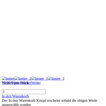
Weiter
19,00 €
Weiter
pro Stück
Weiter
Weiter
In den Warenkorb
Der In den Warenkorb Knopf erscheint sobald die obigen Werte
ausgewählt wurden